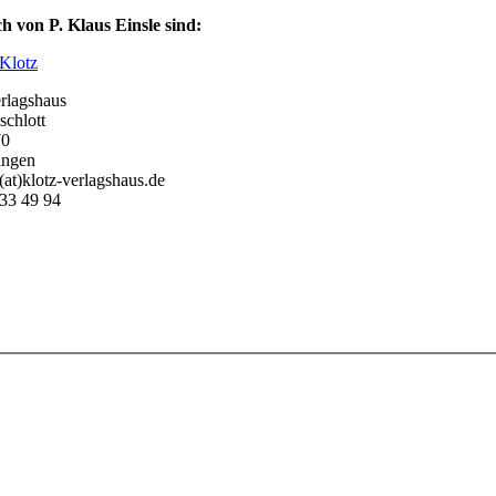
h von P. Klaus Einsle sind:
 Klotz
erlagshaus
schlott
70
ingen
(at)klotz-verlagshaus.de
33 49 94